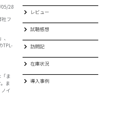
/05/28
レビュー
、弊社フ
試聴感想
」、
PL-
訪問記
在庫状況
は「ま
導入事例
す。ま
、ノイ