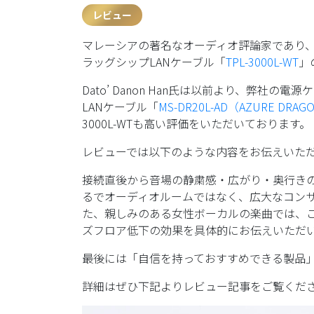
レビュー
マレーシアの著名なオーディオ評論家であり、Analog
ラッグシップLANケーブル「
TPL-3000L-WT
」
Dato’ Danon Han氏は以前より、弊社の電
LANケーブル「
MS-DR20L-AD（AZURE DRAG
3000L-WTも高い評価をいただいております。
レビューでは以下のような内容をお伝えいた
接続直後から音場の静粛感・広がり・奥行き
るでオーディオルームではなく、広大なコン
た、親しみのある女性ボーカルの楽曲では、
ズフロア低下の効果を具体的にお伝えいただ
最後には「自信を持っておすすめできる製品
詳細はぜひ下記よりレビュー記事をご覧くださ