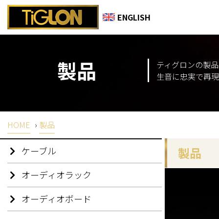
ENGLISH
製品
ティグロンの製品
生音に忠実で再現
HOME
›
製品
ケーブル
製品
オーディオラック
オーディオボード