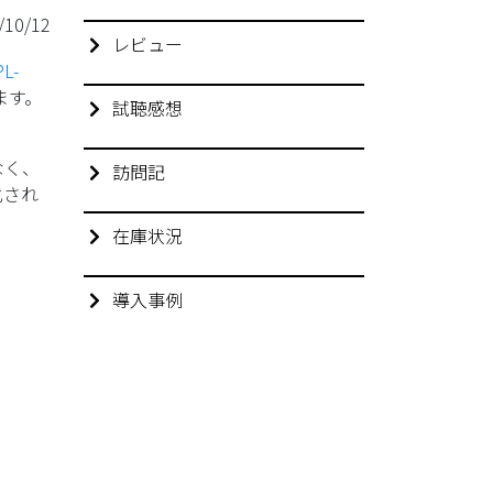
/10/12
レビュー
PL-
ます。
試聴感想
なく、
訪問記
化され
在庫状況
導入事例