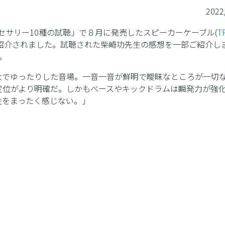
2022
セサリー10種の試聴」で８月に発売したスピーカーケーブル(
T
が紹介されました。試聴された柴崎功先生の感想を一部ご紹介し
。
大でゆったりした音場。一音一音が鮮明で曖昧なところが一切
定位がより明確だ。しかもベースやキックドラムは瞬発力が強
性をまったく感じない。」