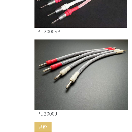
TPL-2000SP
TPL-2000J
共有: