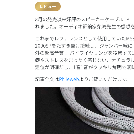
レビュー
8月の発売以来好評のスピーカーケーブルTPL-2
れました。オーディオ評論家柴崎先生の感想
これまでレファレンスとして使用していたMSS-D
2000SPをたすき掛け接続し、ジャンパー線に
外の超高音質！ バイワイヤリングを凌駕する
癖やストレスをまったく感じない、ナチュラ
定位が明確だし、1音1音がクッキリ鮮明で曖
記事全文は
Phileweb
よりご覧いただけます。