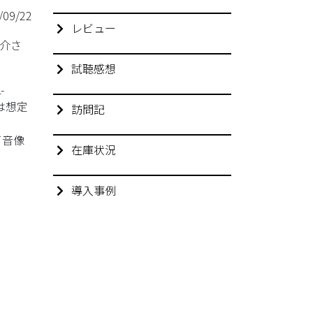
/09/22
レビュー
紹介さ
試聴感想
-
は想定
訪問記
て音像
在庫状況
導入事例