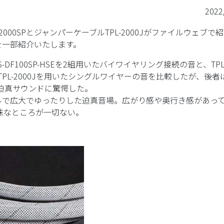
2022
000SPとジャンパーケーブルTPL-2000Jがファイルウェブで
を一部紹介いたします。
F100SP-HSEを2組用いたバイワイヤリング接続の音と、TPL
TPL-2000Jを用いたシングルワイヤーの音を比較したが、後者
迫真サウンドに驚愕した。
ルで広大でゆったりした迫真音場。広がり感や奥行き感があっ
昧なところが一切ない。