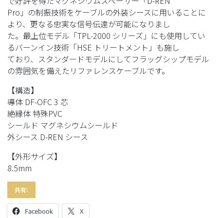
で好評を得たマグネシウムスペーサー「D-REN
Pro」の制振技術をケーブルの外装シースに用いることに
より、更なる忠実な信号伝達が可能になりまし
た。最上位モデル「TPL-2000 シリーズ」にも使用してい
るバーンイン技術「HSE トリートメント」も施し
ており、スタンダードモデルにしてフラッグシップモデル
の雰囲気を備えたリファレンスケーブルです。
【構造】
導体 DF-OFC 3 芯
絶縁体 特殊PVC
シールド マグネシウムシールド
外シース D-REN シース
【外形サイズ】
8.5mm
共有:
Facebook
X