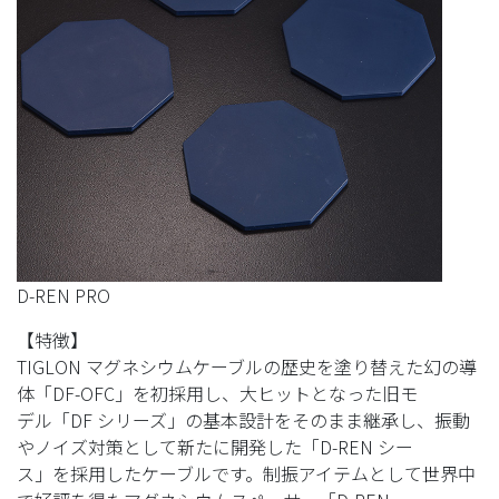
D-REN PRO
【特徴】
TIGLON マグネシウムケーブルの歴史を塗り替えた幻の導
体「DF-OFC」を初採用し、大ヒットとなった旧モ
デル「DF シリーズ」の基本設計をそのまま継承し、振動
やノイズ対策として新たに開発した「D-REN シー
ス」を採用したケーブルです。制振アイテムとして世界中