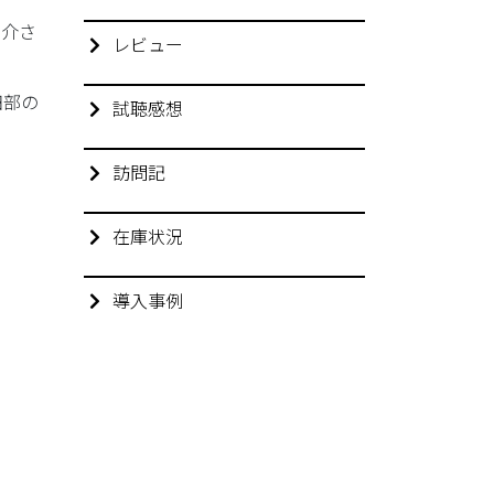
紹介さ
レビュー
細部の
試聴感想
訪問記
在庫状況
導入事例