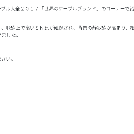
ーブル大全２０１７「世界のケーブルブランド」のコーナーで
う、聴感上で高いＳＮ比が確保され、背景の静寂感が高まり、
きました。
ださい。