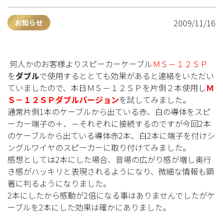
2009/11/16
お知らせ
何人かのお客様よりスピーカーケーブル
ＭＳ－１２ＳＰ
を
ダブル
で使用するととても効果があると連絡をいただい
ていましたので、本日ＭＳ－１２ＳＰを片側２本使用し
Ｍ
Ｓ－１２ＳＰダブルバージョン
を試してみました。
通常片側1本のケーブルから出ている赤、白の導体をスピ
ーカー端子の＋、－それぞれに接続するのですが今回2本
のケーブルから出ている導体赤2本、白2本に端子を付けシ
ングルワイヤのスピーカーに取り付けてみました。
感想としては2本にした場合、音場の広がり感が増し奥行
き感がハッキリと表現されるようになり、微細な情報も顕
著に判るようになりました。
2本にしたから感動が2倍になる事はありませんでしたがケ
ーブルを2本にした効果は確かにありました。