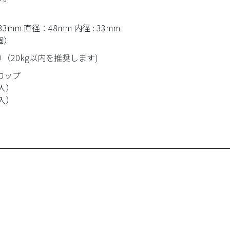
3mm 直径：48mm 内径 : 33mm
個）
り（20kg以内を推奨します)
カップ
個入）
個入）