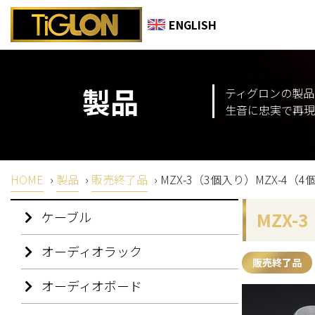
ENGLISH
製品
ティグロンの製品
生音に忠実で再現
HOME
›
製品
›
販売終了品
›
MZX-3（3個入り）MZX-4（
ケーブル
MZX-
オーディオラック
販売終了品
オーディオボード