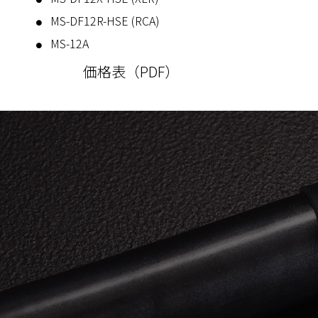
MS-DF12R-HSE (RCA)
MS-12A
価格表（PDF）