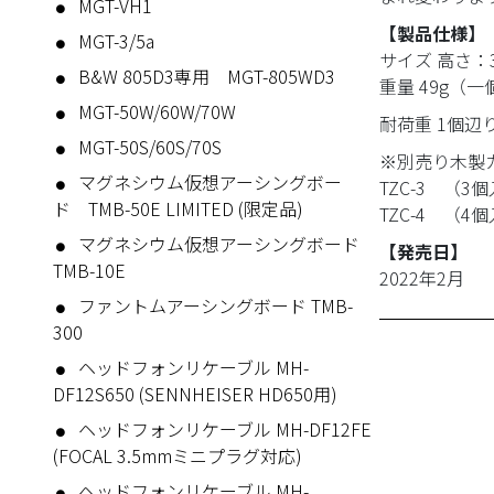
MGT-VH1
【製品仕様】
MGT-3/5a
サイズ 高さ：3
B&W 805D3専用 MGT-805WD3
重量 49g（一
MGT-50W/60W/70W
耐荷重 1個辺
MGT-50S/60S/70S
※別売り木製
マグネシウム仮想アーシングボー
TZC-3 （3
ド TMB-50E LIMITED (限定品)
TZC-4 （4
マグネシウム仮想アーシングボード
【発売日】
TMB-10E
2022年2月
ファントムアーシングボード TMB-
300
ヘッドフォンリケーブル MH-
DF12S650 (SENNHEISER HD650用)
ヘッドフォンリケーブル MH-DF12FE
(FOCAL 3.5mmミニプラグ対応)
ヘッドフォンリケーブル MH-