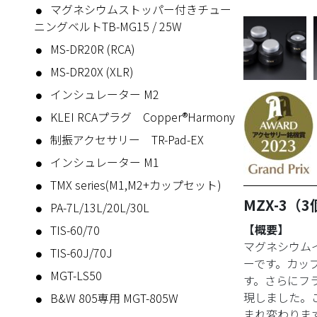
マグネシウムストッパー付きチュー
ニングベルトTB-MG15 / 25W
MS-DR20R (RCA)
MS-DR20X (XLR)
インシュレーター M2
KLEI RCAプラグ Copper®Harmony
制振アクセサリー TR-Pad-EX
インシュレーター M1
TMX series(M1,M2+カップセット)
MZX-3（
PA-7L/13L/20L/30L
【概要】
TIS-60/70
マグネシウム
TIS-60J/70J
ーです。カッ
MGT-LS50
す。さらにフラ
現しました。
B&W 805専用 MGT-805W
まれ変わりま